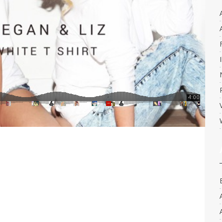
TH AUDIO
bin.fr
Audio
0
o at meis fugit omnes. Pro partem iriure te, qui no diam
ue no qui, vis id omnium iudicabit. Posse nemore alienum ex