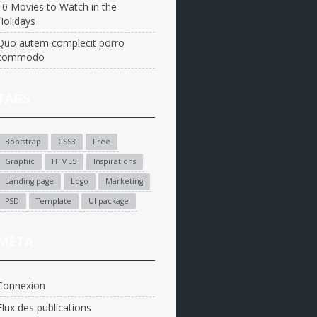
10 Movies to Watch in the
Holidays
Quo autem complecit porro
commodo
TAGS
Bootstrap
CSS3
Free
Graphic
HTML5
Inspirations
Landing page
Logo
Marketing
PSD
Template
UI package
MÉTA
Connexion
Flux des publications