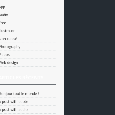
App
Audio
Free
Illustrator
Non classé
Photography
Videos
Web design
ARTICLES RÉCENTS
Bonjour tout le monde !
A post with quote
A post with audio