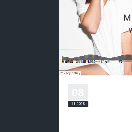
A POST WI
08
eemmanuelli@am
11-2018
An hinc nonumes nominati mea, pr
tantas. Eligendi urbanitas similiq
cum. At pri mundi…